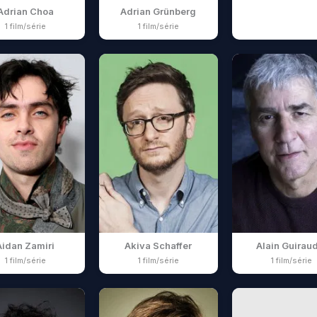
Adrian Choa
Adrian Grünberg
1 film/série
1 film/série
Aidan Zamiri
Akiva Schaffer
Alain Guirau
1 film/série
1 film/série
1 film/série