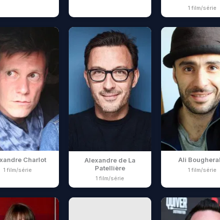
1 film/série
xandre Charlot
Ali Boughera
Alexandre de La
Patellière
1 film/série
1 film/série
1 film/série