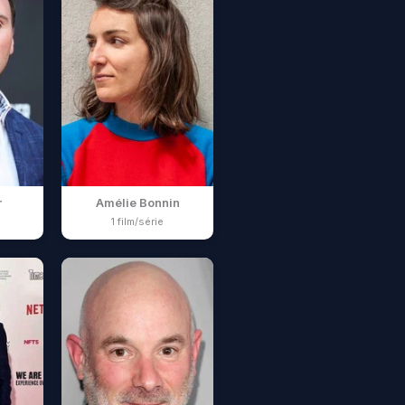
r
Amélie Bonnin
1 film/série