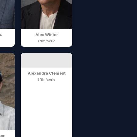
s
Alex Winter
1 film/série
Alexandra Clément
1 film/série
lom