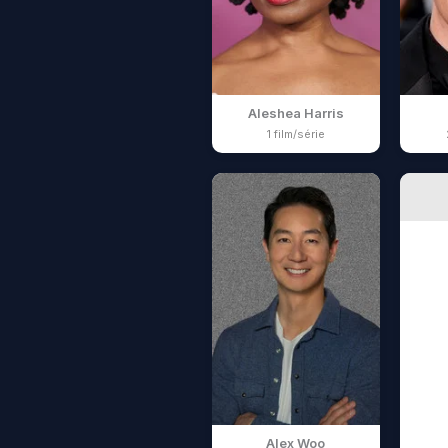
Aleshea Harris
1 film/série
Alex Woo