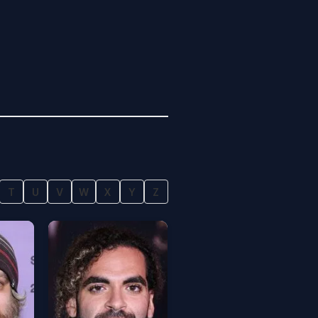
T
U
V
W
X
Y
Z