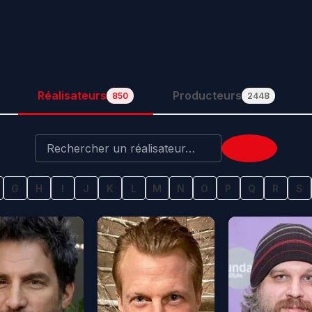
Réalisateurs
Producteurs
850
2448
G
H
I
J
K
L
M
N
O
P
Q
R
S