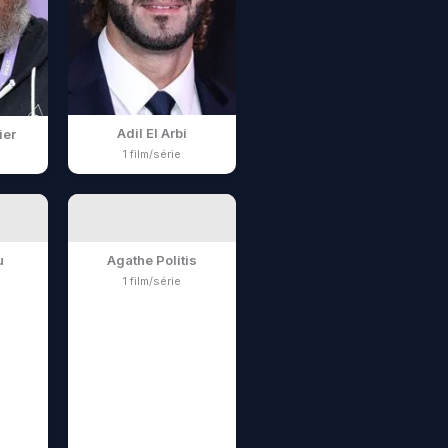
Adil El Arbi
er
1 film/série
u
Agathe Politis
1 film/série