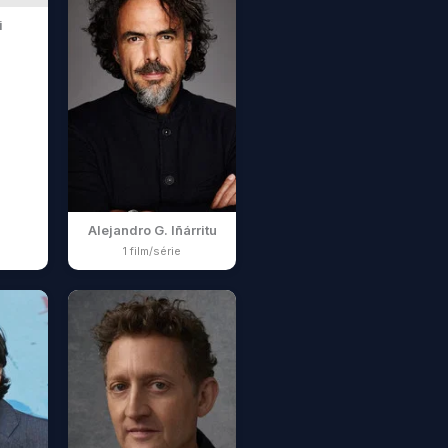
i
Alejandro G. Iñárritu
1 film/série