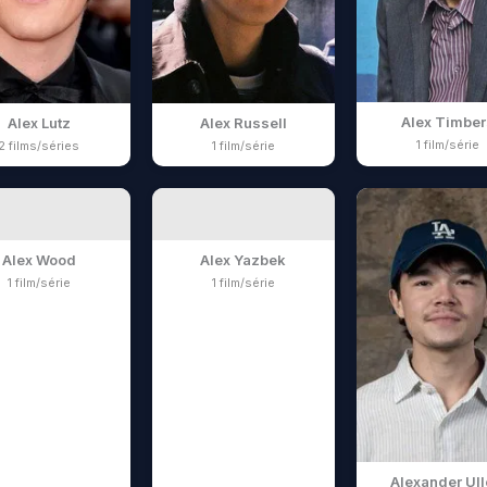
Alex Timber
Alex Lutz
Alex Russell
1 film/série
2 films/séries
1 film/série
Alex Wood
Alex Yazbek
1 film/série
1 film/série
Alexander Ul