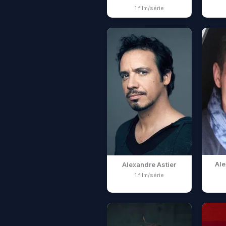
1 film/série
Ale
Alexandre Astier
1 film/série