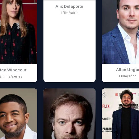
Alix Delaporte
1 film/série
Allan Unga
lice Winocour
1 film/série
2 films/séries