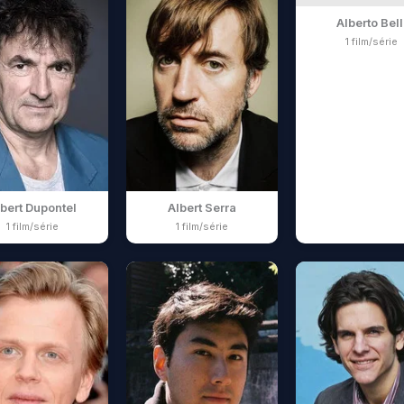
Alberto Bell
1 film/série
bert Dupontel
Albert Serra
1 film/série
1 film/série