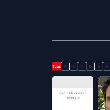
Tous
A
B
C
D
E
F
Achille Dupureur
1 film/série