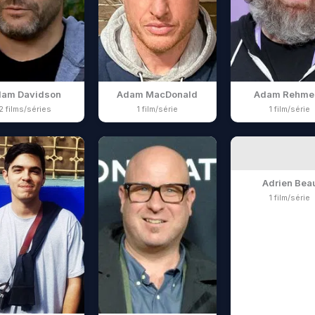
dam Davidson
Adam MacDonald
Adam Rehmei
2 films/séries
1 film/série
1 film/série
Adrien Bea
1 film/série