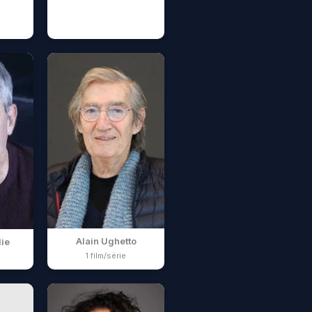
Alain Ughetto
die
1 film/série