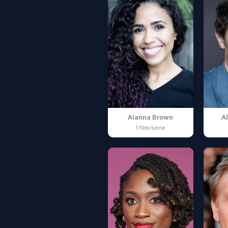
Alanna Brown
Al
1 film/série