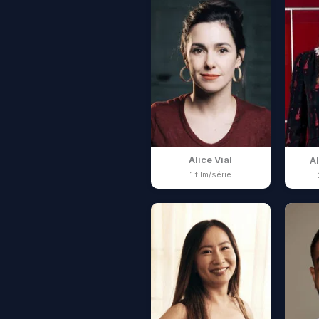
Alice Vial
A
1 film/série