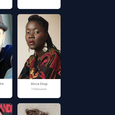
ba
Alice Diop
1 film/série