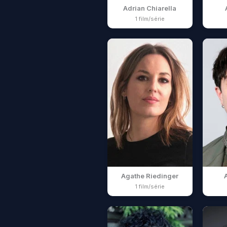
Adrian Chiarella
1 film/série
Agathe Riedinger
1 film/série