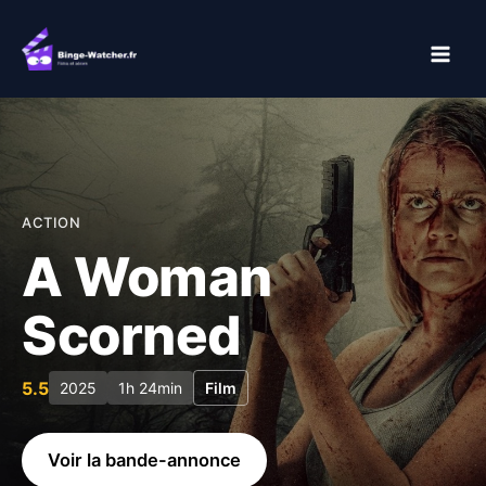
Aller
au
contenu
ACTION
A Woman
Scorned
5.5
2025
1h 24min
Film
Voir la bande-annonce