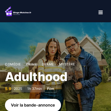
Aller
au
contenu
COMÉDIE
CRIME
DRAME
MYSTÈRE
Adulthood
5.9
2025
1h 37min
Film
Voir la bande-annonce