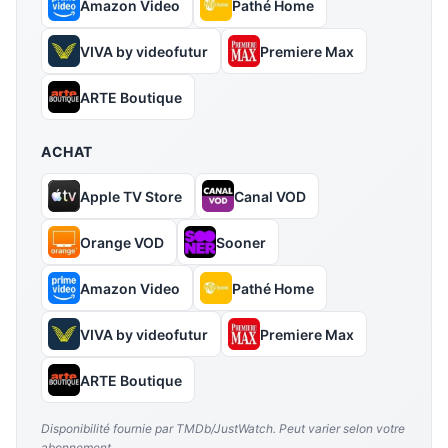
Amazon Video
Pathé Home
VIVA by videofutur
Premiere Max
ARTE Boutique
ACHAT
Apple TV Store
Canal VOD
Orange VOD
Sooner
Amazon Video
Pathé Home
VIVA by videofutur
Premiere Max
ARTE Boutique
Disponibilité fournie par TMDb/JustWatch. Peut varier selon votre
abonnement.