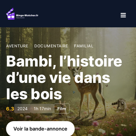
Aller
au
contenu
AVENTURE
DOCUMENTAIRE
FAMILIAL
Bambi, l’histoire
d’une vie dans
les bois
6.3
2024
1h 17min
Film
Voir la bande-annonce