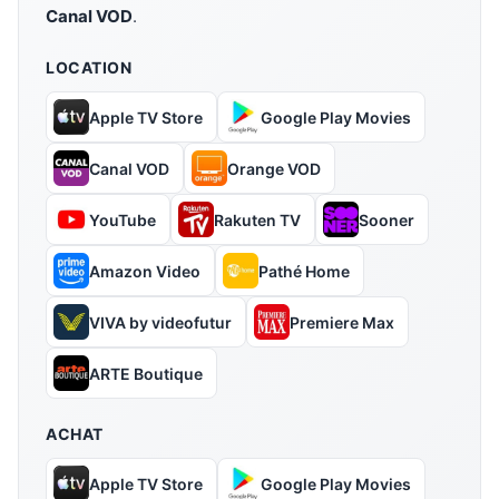
Canal VOD
.
LOCATION
Apple TV Store
Google Play Movies
Canal VOD
Orange VOD
YouTube
Rakuten TV
Sooner
Amazon Video
Pathé Home
VIVA by videofutur
Premiere Max
ARTE Boutique
ACHAT
Apple TV Store
Google Play Movies