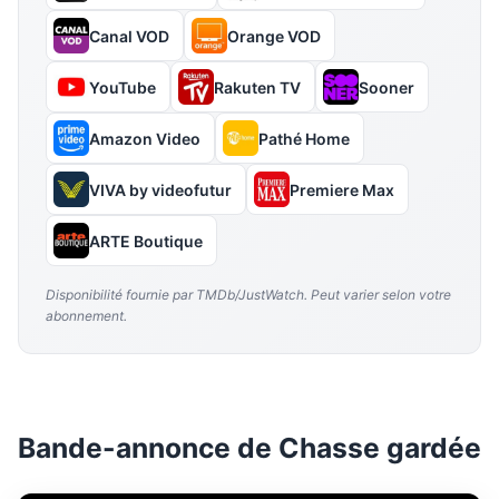
Canal VOD
Orange VOD
YouTube
Rakuten TV
Sooner
Amazon Video
Pathé Home
VIVA by videofutur
Premiere Max
ARTE Boutique
Disponibilité fournie par TMDb/JustWatch. Peut varier selon votre
abonnement.
Bande-annonce de Chasse gardée