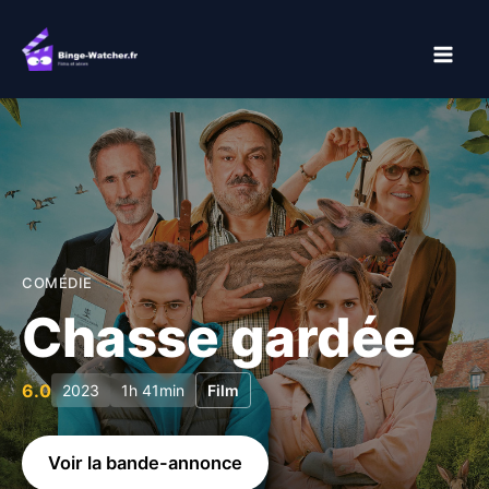
Aller
au
contenu
COMÉDIE
Chasse gardée
6.0
2023
1h 41min
Film
Voir la bande-annonce