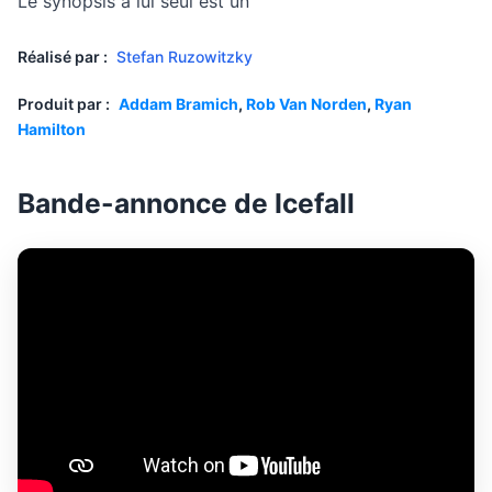
Le synopsis à lui seul est un
Réalisé par :
Stefan Ruzowitzky
Produit par :
Addam Bramich
,
Rob Van Norden
,
Ryan
Hamilton
Bande-annonce de Icefall