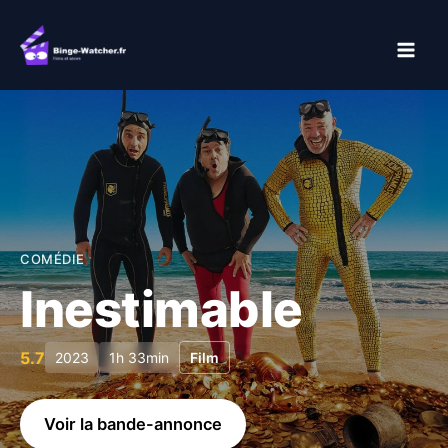
Aller
au
contenu
COMÉDIE
Inestimable
5.7
2023
1h 33min
Film
Voir la bande-annonce