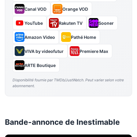
Canal VOD
Orange VOD
YouTube
Rakuten TV
Sooner
Amazon Video
Pathé Home
VIVA by videofutur
Premiere Max
ARTE Boutique
Disponibilité fournie par TMDb/JustWatch. Peut varier selon votre
abonnement.
Bande-annonce de Inestimable