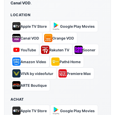
Canal VOD
.
LOCATION
Apple TV Store
Google Play Movies
Canal VOD
Orange VOD
YouTube
Rakuten TV
Sooner
Amazon Video
Pathé Home
VIVA by videofutur
Premiere Max
ARTE Boutique
ACHAT
Apple TV Store
Google Play Movies