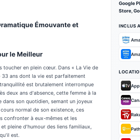
Google P
Store, G
Dramatique Émouvante et
INCLUS 
Ama
ur le Meilleur
Ama
s toucher en plein cœur. Dans « La Vie de
LOCATIO
e 33 ans dont la vie est parfaitement
ranquillité est brutalement interrompue
App
près deux ans d'absence, cette femme à la
Can
 dans son quotidien, semant un joyeux
e cours normal de son existence, ces
Rak
s confronter à eux-mêmes et les
 et pleine d'humour des liens familiaux,
Pat
u'il est.