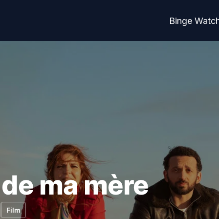
Binge Watc
e de ma mère
Film