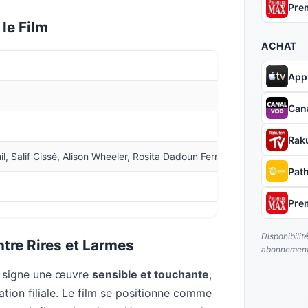
Pre
 le Film
ACHAT
App
Can
Rak
il, Salif Cissé, Alison Wheeler, Rosita Dadoun Fernandez, Maxence T
Pat
Pre
Disponibilit
ntre Rires et Larmes
abonnement
r signe une œuvre
sensible et touchante
,
ation filiale. Le film se positionne comme