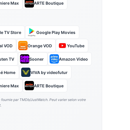
miere Max
ARTE Boutique
le TV Store
Google Play Movies
al VOD
Orange VOD
YouTube
uten TV
Sooner
Amazon Video
ual, Patrick Robine, Hortense Gelinet, Mamadou Haïdara, Terrence A
hé Home
VIVA by videofutur
miere Max
ARTE Boutique
é fournie par TMDb/JustWatch. Peut varier selon votre
.