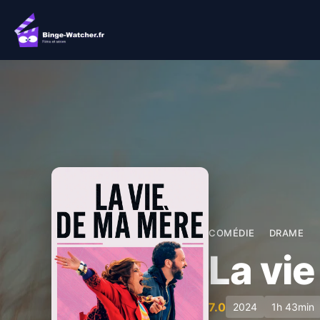
Aller
au
contenu
COMÉDIE
DRAME
La vi
7.0
2024
1h 43min