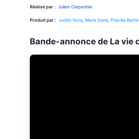
Réalisé par :
Julien Carpentier
Produit par :
Judith Nora
,
Marie Darel
,
Priscilla Bertin
Bande-annonce de La vie 