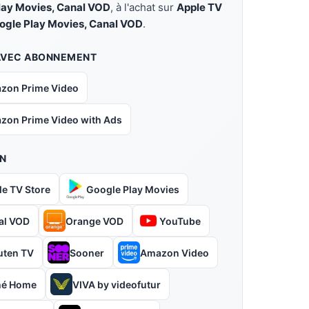
lay Movies, Canal VOD
, à l'achat sur
Apple TV
oogle Play Movies, Canal VOD
.
AVEC ABONNEMENT
zon Prime Video
zon Prime Video with Ads
N
le TV Store
Google Play Movies
al VOD
Orange VOD
YouTube
uten TV
Sooner
Amazon Video
hé Home
VIVA by videofutur