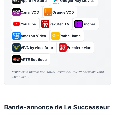
Apple TV Store
Google Play Movies
Canal VOD
Orange VOD
YouTube
Rakuten TV
Sooner
Amazon Video
Pathé Home
VIVA by videofutur
Premiere Max
ARTE Boutique
Disponibilité fournie par TMDb/JustWatch. Peut varier selon votre
abonnement.
Bande-annonce de Le Successeur