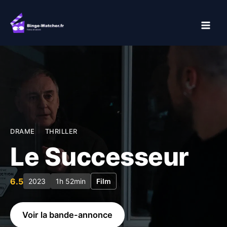
Aller
au
contenu
DRAME
THRILLER
Le Successeur
6.5
2023
1h 52min
Film
Voir la bande-annonce