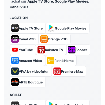
l'achat sur
Apple TV Store, Google Play Movies,
Canal VOD
.
LOCATION
Apple TV Store
Google Play Movies
Canal VOD
Orange VOD
YouTube
Rakuten TV
Sooner
Amazon Video
Pathé Home
VIVA by videofutur
Premiere Max
ARTE Boutique
ACHAT