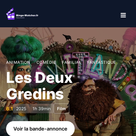
Aller
au
contenu
ANIMATION
COMÉDIE
FAMILIAL
FANTASTIQUE
Les Deux
Gredins
6.1
2025
1h 39min
Film
Voir la bande-annonce