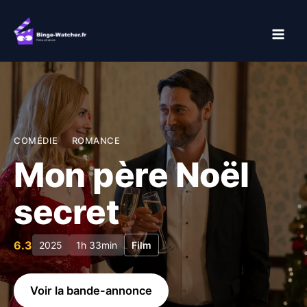
Aller
au
contenu
COMÉDIE
ROMANCE
Mon père Noël
secret
6.3
2025
1h 33min
Film
Voir la bande-annonce