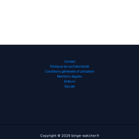
Contact
Politique de confidentialité
Conditions générales d’utilisation
Mentions légales
Acteurs
Équipe
Copyright © 2026 binge-watcher.fr