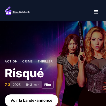
Aller
au
contenu
ACTION
CRIME
THRILLER
Risqué
7.3
2025
1h 31min
Film
Voir la bande-annonce