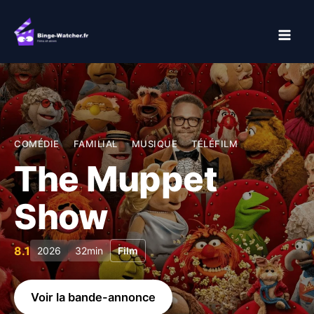
Aller
au
contenu
COMÉDIE
FAMILIAL
MUSIQUE
TÉLÉFILM
The Muppet
Show
8.1
2026
32min
Film
Voir la bande-annonce