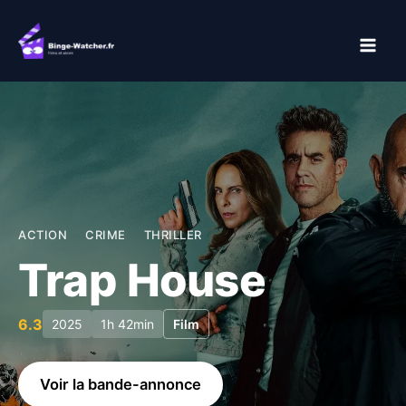
Aller
au
contenu
ACTION
CRIME
THRILLER
Trap House
6.3
2025
1h 42min
Film
Voir la bande-annonce