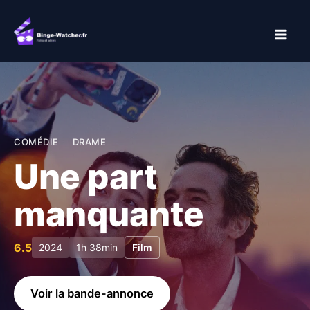
Aller
au
contenu
COMÉDIE
DRAME
Une part
manquante
6.5
2024
1h 38min
Film
Voir la bande-annonce