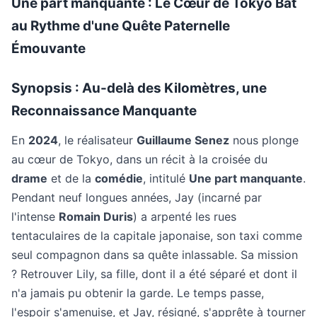
Une part manquante : Le Cœur de Tokyo Bat
au Rythme d'une Quête Paternelle
Émouvante
Synopsis : Au-delà des Kilomètres, une
Reconnaissance Manquante
En
2024
, le réalisateur
Guillaume Senez
nous plonge
au cœur de Tokyo, dans un récit à la croisée du
drame
et de la
comédie
, intitulé
Une part manquante
.
Pendant neuf longues années, Jay (incarné par
l'intense
Romain Duris
) a arpenté les rues
tentaculaires de la capitale japonaise, son taxi comme
seul compagnon dans sa quête inlassable. Sa mission
? Retrouver Lily, sa fille, dont il a été séparé et dont il
n'a jamais pu obtenir la garde. Le temps passe,
l'espoir s'amenuise, et Jay, résigné, s'apprête à tourner