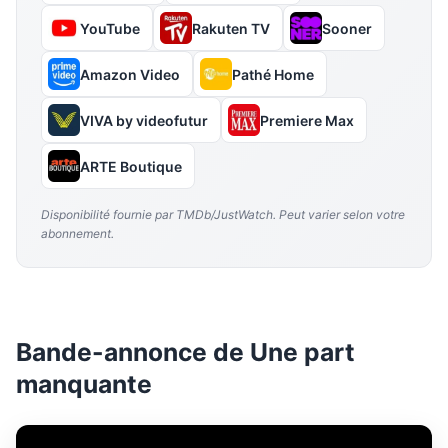
YouTube
Rakuten TV
Sooner
Amazon Video
Pathé Home
VIVA by videofutur
Premiere Max
ARTE Boutique
Disponibilité fournie par TMDb/JustWatch. Peut varier selon votre
abonnement.
Bande-annonce de Une part
manquante