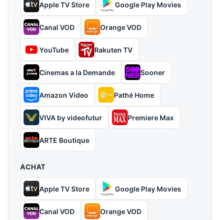
Apple TV Store
Google Play Movies
Canal VOD
Orange VOD
YouTube
Rakuten TV
Cinemas a la Demande
Sooner
Amazon Video
Pathé Home
VIVA by videofutur
Premiere Max
ARTE Boutique
ACHAT
Apple TV Store
Google Play Movies
Canal VOD
Orange VOD