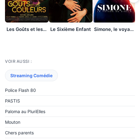
Les Goûts et les Couleurs
Le Sixième Enfant
Simone, le voyage du siècle
N
VOIR AUSSI :
Streaming Comédie
Police Flash 80
PASTIS
Paloma au PluriElles
Mouton
Chers parents