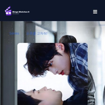
Aller
au
contenu
Séries
›
오류를 고쳐줘!
›
Saison 1