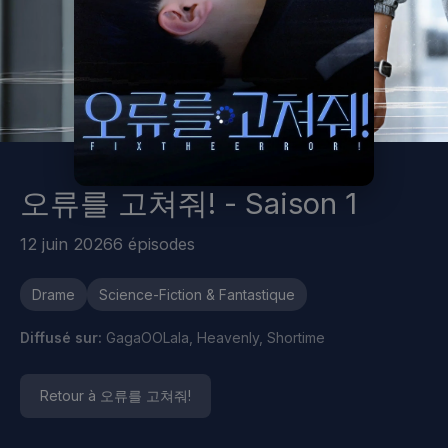
오류를 고쳐줘! - Saison 1
12 juin 2026
6 épisodes
Drame
Science-Fiction & Fantastique
Diffusé sur:
GagaOOLala, Heavenly, Shortime
Retour à 오류를 고쳐줘!