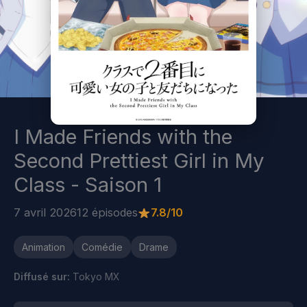
I Made Friends with the
Second Prettiest Girl in My
Class - Saison 1
7 avril 2026
12 épisodes
7.8/10
Animation
Comédie
Drame
Diffusé sur:
Tokyo MX