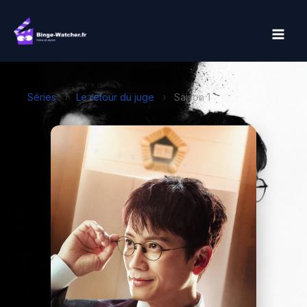
Aller
au
contenu
Séries
›
Le retour du juge
›
Saison 1