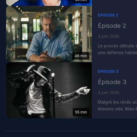
ÉPISODE 2
Épisode 2
3 juin 2026
Le procès débute en
une défense habile 
46 min
ÉPISODE 3
Épisode 3
3 juin 2026
Malgré les récits 
témoins clés. Mais i
55 min