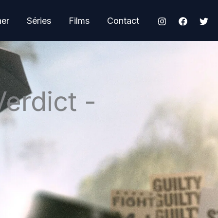
her
Séries
Films
Contact
erdict -