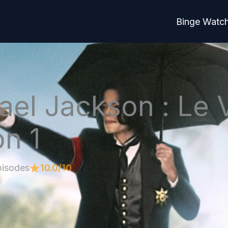
Binge Watc
ael Jackson : Le V
on 1
pisodes
10.0/10