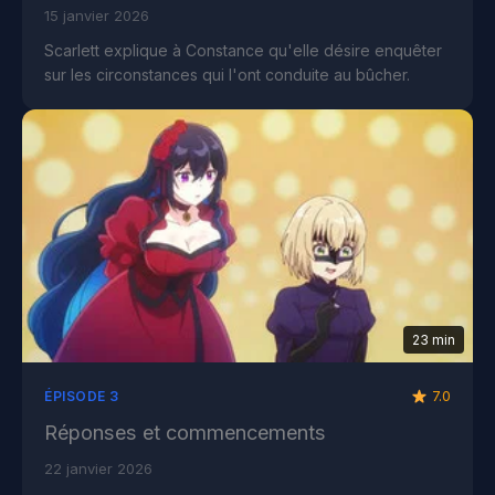
15 janvier 2026
Scarlett explique à Constance qu'elle désire enquêter
sur les circonstances qui l'ont conduite au bûcher.
23 min
7.0
ÉPISODE 3
Réponses et commencements
22 janvier 2026