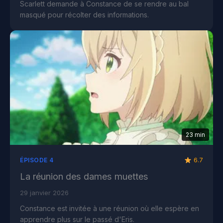
Scarlett demande à Constance de se rendre au bal
masqué pour récolter des informations.
23 min
6.7
ÉPISODE 4
La réunion des dames muettes
29 janvier 2026
Constance est invitée à une réunion où elle espère en
apprendre plus sur le passé d'Eris.