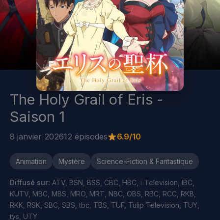
The Holy Grail of Eris -
Saison 1
8 janvier 2026
12 épisodes
6.9/10
Animation
Mystère
Science-Fiction & Fantastique
Diffusé sur:
ATV, BSN, BSS, CBC, HBC, i-Television, IBC,
KUTV, MBC, MBS, MRO, MRT, NBC, OBS, RBC, RCC, RKB,
RKK, RSK, SBC, SBS, tbc, TBS, TUF, Tulip Television, TUY,
tys, UTY