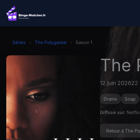
Aller
au
contenu
Séries
›
The Polygamist
›
Saison 1
The 
12 juin 2026
22 
Drame
Soap
Diffusé sur:
Netflix
Retour à The Po