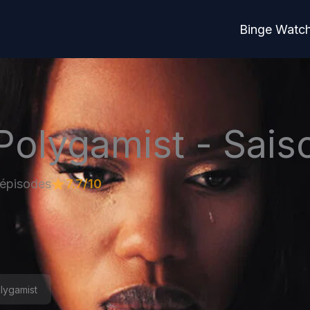
Binge Watc
Polygamist - Sais
épisodes
7.7/10
lygamist