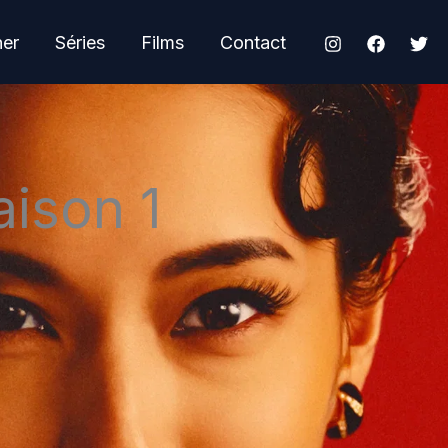
her
Séries
Films
Contact
aison 1