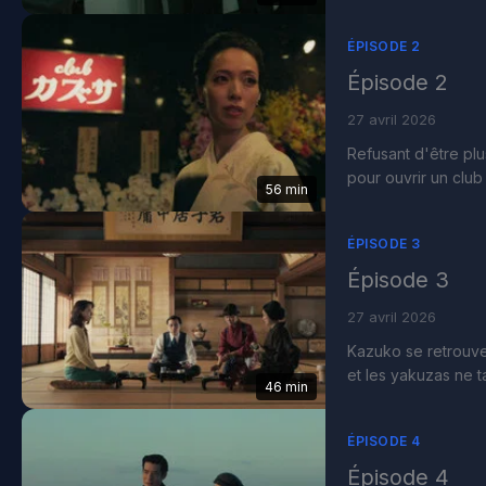
ÉPISODE 2
Épisode 2
27 avril 2026
Refusant d'être p
pour ouvrir un club 
56 min
ÉPISODE 3
Épisode 3
27 avril 2026
Kazuko se retrouve 
et les yakuzas ne ta
46 min
ÉPISODE 4
Épisode 4