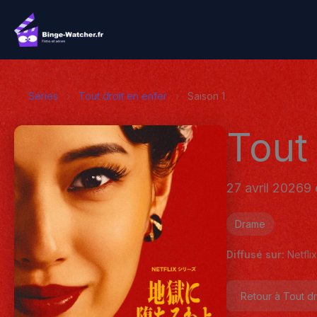
Aller
au
contenu
Séries
›
Tout droit en enfer
›
Saison 1
Tout 
27 avril 2026
9 
Drame
Diffusé sur:
Netflix
Retour à Tout dr