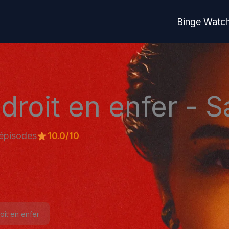
Binge Watc
droit en enfer - S
épisodes
10.0/10
oit en enfer