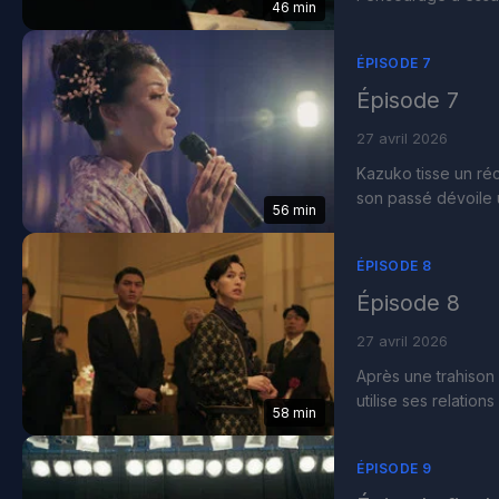
46 min
ÉPISODE 7
Épisode 7
27 avril 2026
Kazuko tisse un réc
son passé dévoile u
56 min
ÉPISODE 8
Épisode 8
27 avril 2026
Après une trahison 
utilise ses relation
58 min
ÉPISODE 9