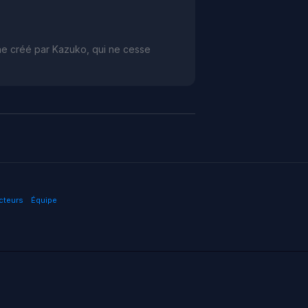
the créé par Kazuko, qui ne cesse
cteurs
Équipe