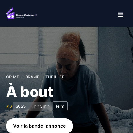
Aller
au
contenu
CRIME
DRAME
THRILLER
À bout
7.7
2025
1h 45min
Film
Voir la bande-annonce