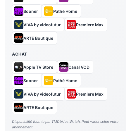
Sooner
Pathé Home
VIVA by videofutur
Premiere Max
ARTE Boutique
ACHAT
Apple TV Store
Canal VOD
Sooner
Pathé Home
VIVA by videofutur
Premiere Max
ARTE Boutique
Disponibilité fournie par TMDb/JustWatch. Peut varier selon votre
abonnement.