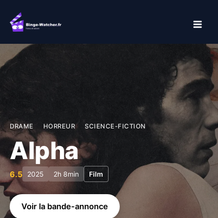
Aller
au
contenu
DRAME
HORREUR
SCIENCE-FICTION
Alpha
6.5
2025
2h 8min
Film
Voir la bande-annonce