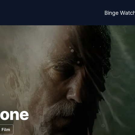
Binge Watc
one
Film