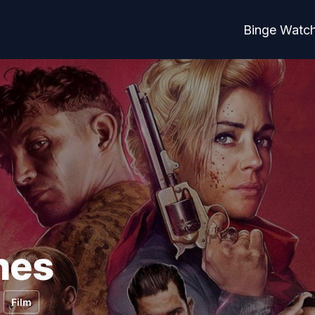
Binge Watc
hes
Film