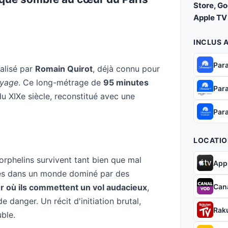
Store, G
Apple TV
INCLUS 
Par
éalisé par
Romain Quirot
, déjà connu pour
oyage
. Ce long-métrage de
95 minutes
Par
du XIXe siècle, reconstitué avec une
Par
LOCATIO
 orphelins survivent tant bien que mal
App
êmes dans un monde dominé par des
Can
ur où ils commettent un vol audacieux
,
 danger. Un récit d'initiation brutal,
Rak
uble.