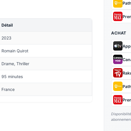
Pat
Pre
Détail
ACHAT
2023
App
Romain Quirot
Can
Drame, Thriller
Rak
95 minutes
Pat
France
Pre
Disponibilit
abonnement