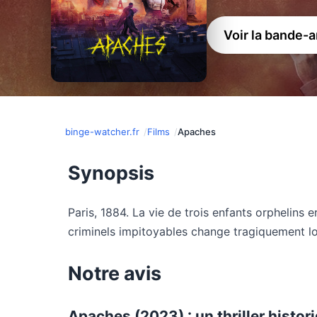
Voir la bande-
binge-watcher.fr
Films
Apaches
Synopsis
Paris, 1884. La vie de trois enfants orphelins 
criminels impitoyables change tragiquement lor
Notre avis
Apaches (2023) : un thriller histo