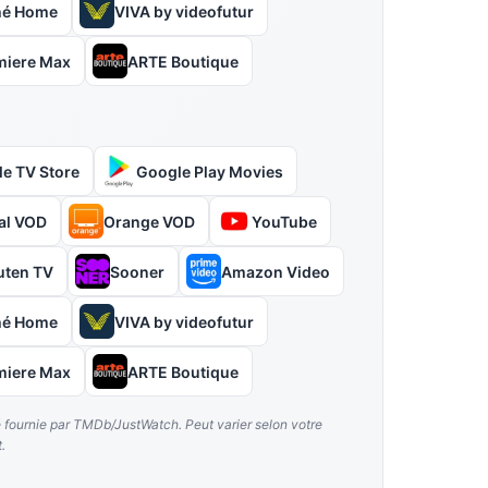
hé Home
VIVA by videofutur
miere Max
ARTE Boutique
le TV Store
Google Play Movies
al VOD
Orange VOD
YouTube
uten TV
Sooner
Amazon Video
hé Home
VIVA by videofutur
miere Max
ARTE Boutique
é fournie par TMDb/JustWatch. Peut varier selon votre
.