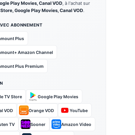
oogle Play Movies, Canal VOD
, à l'achat sur
 Store, Google Play Movies, Canal VOD
.
AVEC ABONNEMENT
amount Plus
amount+ Amazon Channel
amount Plus Premium
N
le TV Store
Google Play Movies
al VOD
Orange VOD
YouTube
uten TV
Sooner
Amazon Video