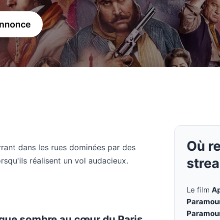
annonce
Où r
errant dans les rues dominées par des
stre
squ'ils réalisent un vol audacieux.
Le film
A
Paramoun
Paramoun
rique sombre au cœur du Paris