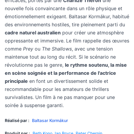
efficaces, portés par une
Charlize Theron
une
nouvelle fois convaincante dans un rôle physique et
émotionnellement exigeant. Baltasar Kormákur, habitué
des environnements hostiles, tire pleinement parti du
cadre naturel australien
pour créer une atmosphère
oppressante et immersive. Le film rappelle des œuvres
comme
Prey
ou
The Shallows
, avec une tension
maintenue tout au long du récit. Si le scénario ne
révolutionne pas le genre,
le rythme soutenu, la mise
en scène soignée et la performance de l'actrice
principale
en font un divertissement solide et
recommandable pour les amateurs de thrillers
survivalistes. Un film à ne pas manquer pour une
soirée à suspense garanti.
Réalisé par :
Baltasar Kormákur
Produit par :
Beth Kono
,
Ian Bryce
,
Peter Chernin