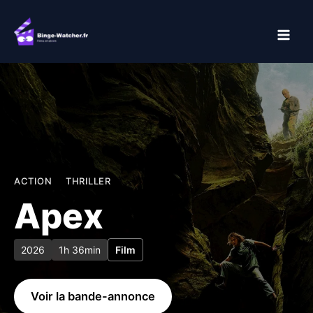
Aller
au
contenu
ACTION
THRILLER
Apex
2026
1h 36min
Film
Voir la bande-annonce