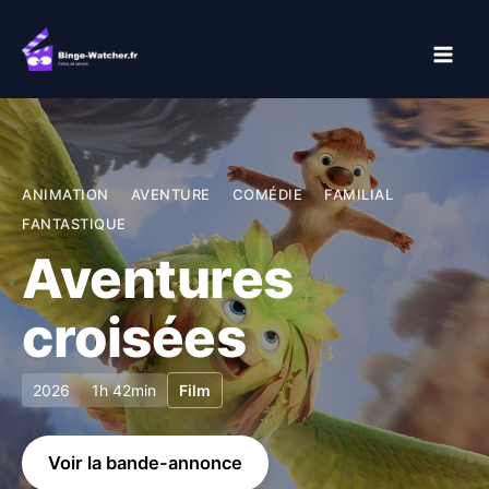
Aller
au
contenu
ANIMATION
AVENTURE
COMÉDIE
FAMILIAL
FANTASTIQUE
Aventures
croisées
2026
1h 42min
Film
Voir la bande-annonce