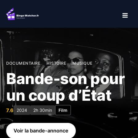
Aller
au
contenu
DOCUMENTAIRE
HISTOIRE
MUSIQUE
Bande-son pour
un coup d’État
7.6
2024
2h 30min
Film
Voir la bande-annonce