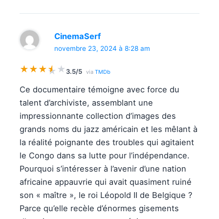
CinemaSerf
novembre 23, 2024 à 8:28 am
★
★
★
★
★
★
3.5/5
via
TMDb
Ce documentaire témoigne avec force du
talent d’archiviste, assemblant une
impressionnante collection d’images des
grands noms du jazz américain et les mêlant à
la réalité poignante des troubles qui agitaient
le Congo dans sa lutte pour l’indépendance.
Pourquoi s’intéresser à l’avenir d’une nation
africaine appauvrie qui avait quasiment ruiné
son « maître », le roi Léopold II de Belgique ?
Parce qu’elle recèle d’énormes gisements