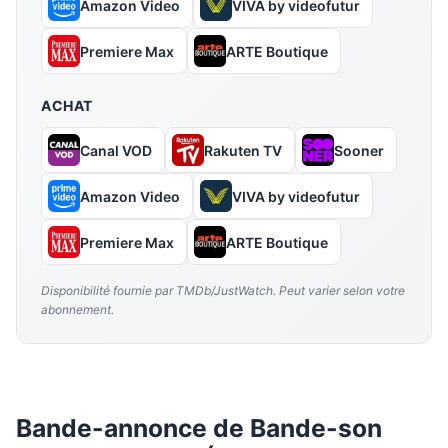
Amazon Video
VIVA by videofutur
Premiere Max
ARTE Boutique
ACHAT
Canal VOD
Rakuten TV
Sooner
Amazon Video
VIVA by videofutur
Premiere Max
ARTE Boutique
Disponibilité fournie par TMDb/JustWatch. Peut varier selon votre
abonnement.
Bande-annonce de Bande-son