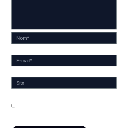
Nom*
E-
mail*
Site
Enregistrer mon nom, mon e-mail et mon site dans
le navigateur pour mon prochain commentaire.