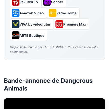
Rakuten TV
Sooner
Amazon Video
Pathé Home
VIVA by videofutur
Premiere Max
ARTE Boutique
Disponibilité fournie par TMDb/JustWatch. Peut varier selon votre
abonnement.
Bande-annonce de Dangerous
Animals