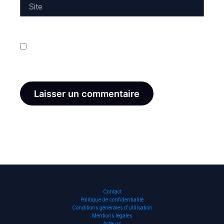
Site
Enregistrer mon nom, mon e-mail et mon site dans
le navigateur pour mon prochain commentaire.
Contact
Politique de confidentialité
Conditions générales d’utilisation
Mentions légales
Acteurs