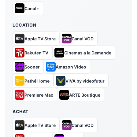
Canal+
LOCATION
Apple TV Store
Canal VOD
Rakuten TV
Cinemas a la Demande
Sooner
Amazon Video
Pathé Home
VIVA by videofutur
Premiere Max
ARTE Boutique
ACHAT
Apple TV Store
Canal VOD