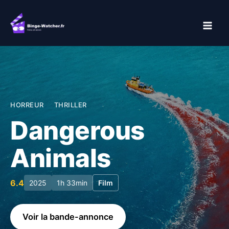
Aller
au
contenu
HORREUR
THRILLER
Dangerous
Animals
6.4
2025
1h 33min
Film
Voir la bande-annonce