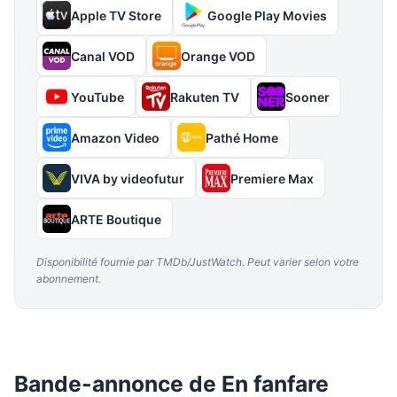
Apple TV Store
Google Play Movies
Canal VOD
Orange VOD
YouTube
Rakuten TV
Sooner
Amazon Video
Pathé Home
VIVA by videofutur
Premiere Max
ARTE Boutique
Disponibilité fournie par TMDb/JustWatch. Peut varier selon votre
abonnement.
Bande-annonce de En fanfare