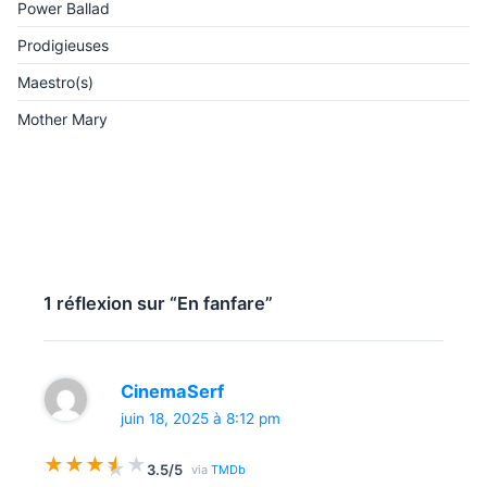
Power Ballad
Prodigieuses
Maestro(s)
Mother Mary
1 réflexion sur “En fanfare”
CinemaSerf
juin 18, 2025 à 8:12 pm
★
★
★
★
★
★
3.5/5
via
TMDb