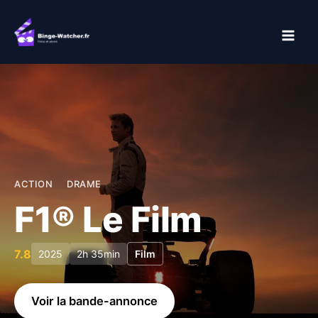
Aller
au
contenu
ACTION
DRAME
F1® Le Film
7.8
2025
2h 35min
Film
Voir la bande-annonce