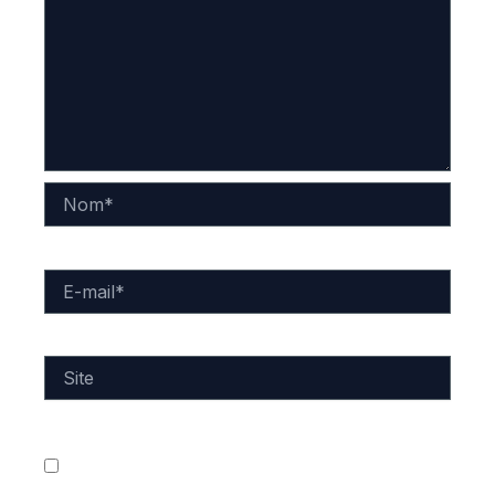
Nom*
E-
mail*
Site
Enregistrer mon nom, mon e-mail et mon site dans