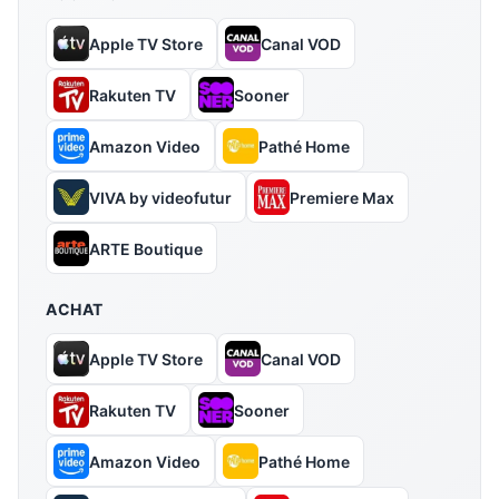
Apple TV Store
Canal VOD
Rakuten TV
Sooner
Amazon Video
Pathé Home
VIVA by videofutur
Premiere Max
ARTE Boutique
ACHAT
Apple TV Store
Canal VOD
Rakuten TV
Sooner
Amazon Video
Pathé Home