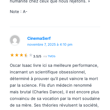
humanité chez ceux que nous rejetons. »
Note : A-
CinemaSerf
novembre 7, 2025 à 4:10 pm
★
★
★
★
★
★
3.5/5
via
TMDb
Oscar Isaac livre ici sa meilleure performance,
incarnant un scientifique obsessionnel,
déterminé à prouver qu’il peut vaincre la mort
par la science. Fils d’un médecin renommé
mais brutal (Charles Dance), il est encore plus
convaincu de sa vocation par la mort soudaine
de sa mère. Ses théories révulsent la société,