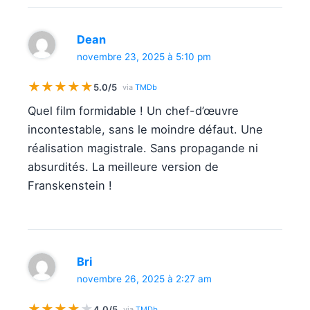
Dean
novembre 23, 2025 à 5:10 pm
★
★
★
★
★
5.0/5
via
TMDb
Quel film formidable ! Un chef-d’œuvre
incontestable, sans le moindre défaut. Une
réalisation magistrale. Sans propagande ni
absurdités. La meilleure version de
Franskenstein !
Bri
novembre 26, 2025 à 2:27 am
★
★
★
★
★
4.0/5
via
TMDb