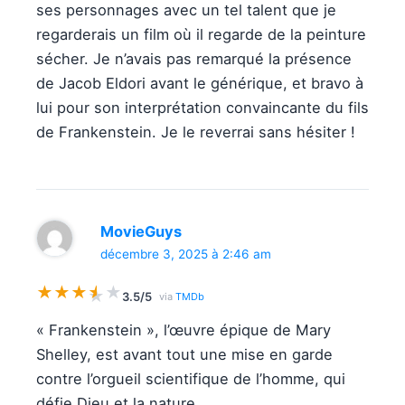
ses personnages avec un tel talent que je
regarderais un film où il regarde de la peinture
sécher. Je n’avais pas remarqué la présence
de Jacob Eldori avant le générique, et bravo à
lui pour son interprétation convaincante du fils
de Frankenstein. Je le reverrai sans hésiter !
MovieGuys
décembre 3, 2025 à 2:46 am
★
★
★
★
★
★
3.5/5
via
TMDb
« Frankenstein », l’œuvre épique de Mary
Shelley, est avant tout une mise en garde
contre l’orgueil scientifique de l’homme, qui
défie Dieu et la nature.