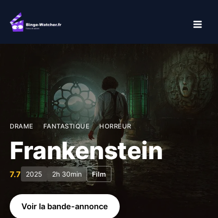
Aller
au
contenu
DRAME
FANTASTIQUE
HORREUR
Frankenstein
7.7
2025
2h 30min
Film
Voir la bande-annonce