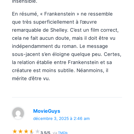
insensible.
En résumé, « Frankenstein » ne ressemble
que très superficiellement à l’œuvre
remarquable de Shelley. C’est un film correct,
cela ne fait aucun doute, mais il doit être vu
indépendamment du roman. Le message
sous-jacent s’en éloigne quelque peu. Certes,
la relation établie entre Frankenstein et sa
créature est moins subtile. Néanmoins, il
mérite d’être vu.
MovieGuys
décembre 3, 2025 à 2:46 am
★
★
★
★
★
★
3.5/5
via
TMDb