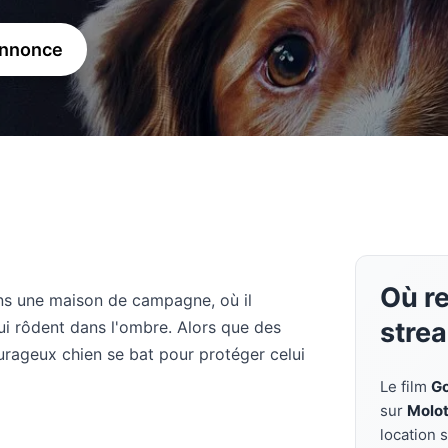
annonce
Où r
ns une maison de campagne, où il
stre
ui rôdent dans l'ombre. Alors que des
urageux chien se bat pour protéger celui
Le film
G
sur
Molo
location 