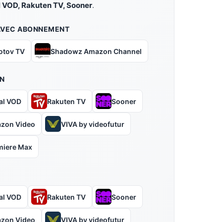
 VOD, Rakuten TV, Sooner
.
AVEC ABONNEMENT
otov TV
Shadowz Amazon Channel
N
al VOD
Rakuten TV
Sooner
zon Video
VIVA by videofutur
miere Max
al VOD
Rakuten TV
Sooner
zon Video
VIVA by videofutur