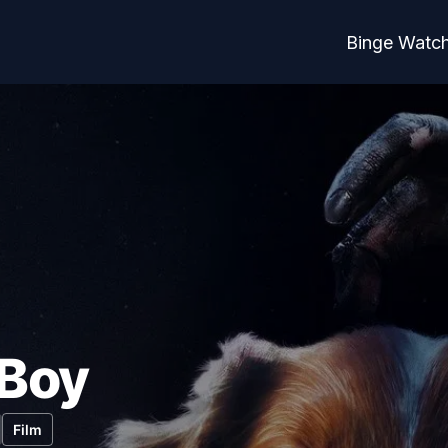
Binge Watc
Boy
Film