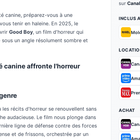
sur
Canal
ité canine, préparez-vous à une
INCLUS 
us tenir en haleine. En 2025, le
vrir
Good Boy
, un film d'horreur qui
Mol
e sous un angle résolument sombre et
LOCATIO
Can
 canine affronte l'horreur
Ama
Pre
 genre
les récits d'horreur se renouvellent sans
ACHAT
e audacieuse. Le film nous plonge dans
Can
ernière ligne de défense contre des forces
nse et de frissons, orchestrée par un
Ama