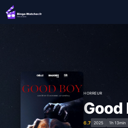
Aller
au
contenu
HORREUR
Good 
6.7
2025
1h 13min