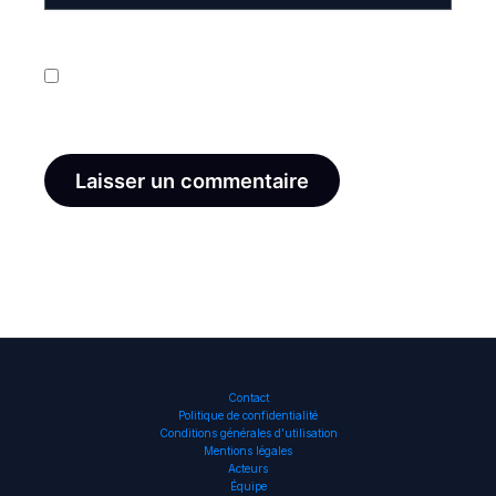
Enregistrer mon nom, mon e-mail et mon site dans
le navigateur pour mon prochain commentaire.
Contact
Politique de confidentialité
Conditions générales d’utilisation
Mentions légales
Acteurs
Équipe