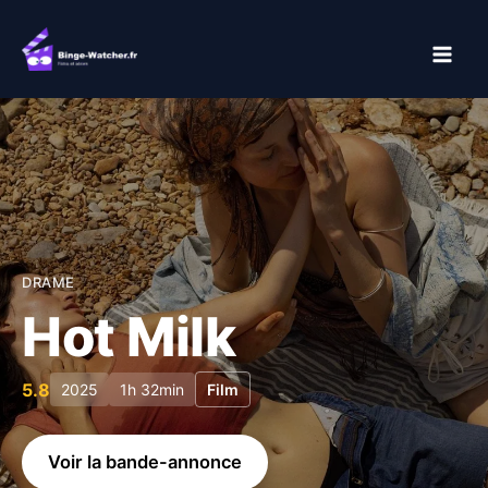
Aller
au
contenu
DRAME
Hot Milk
5.8
2025
1h 32min
Film
Voir la bande-annonce