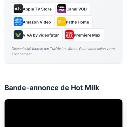
Apple TV Store
Canal VOD
Amazon Video
Pathé Home
VIVA by videofutur
Premiere Max
Disponibilité fournie par TMDb/JustWatch. Peut varier selon votre
abonnement.
Bande-annonce de Hot Milk