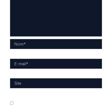
Nom*
E-
mail*
Site
Enregistrer mon nom, mon e-mail et mon site dans
le navigateur pour mon prochain commentaire.