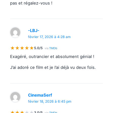
pas et régalez-vous !
-LBJ-
février 17, 2026 à 4:28 am
★
★
★
★
★
5.0/5
via
TMDb
Exagéré, outrancier et absolument génial !
J’ai adoré ce film et je l’ai déjà vu deux fois.
CinemaSerf
février 18, 2026 à 6:45 pm
★
★
★
★
★
3.0/5
via
TMDb