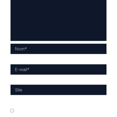
Nom*
E-
mail*
Site
Enregistrer mon nom, mon e-mail et mon site dans