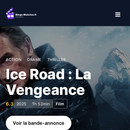
Aller
au
contenu
ACTION
DRAME
THRILLER
Ice Road : La
Vengeance
6.3
2025
1h 53min
Film
Voir la bande-annonce