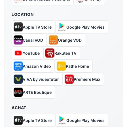
LOCATION
Apple TV Store
Google Play Movies
Canal VOD
Orange VOD
YouTube
Rakuten TV
Amazon Video
Pathé Home
VIVA by videofutur
Premiere Max
ARTE Boutique
ACHAT
Apple TV Store
Google Play Movies