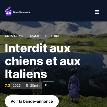
Aller
au
contenu
ANIMATION
DRAME
HISTOIRE
Interdit aux
chiens et aux
Italiens
7.2
2023
1h 20min
Film
Voir la bande-annonce