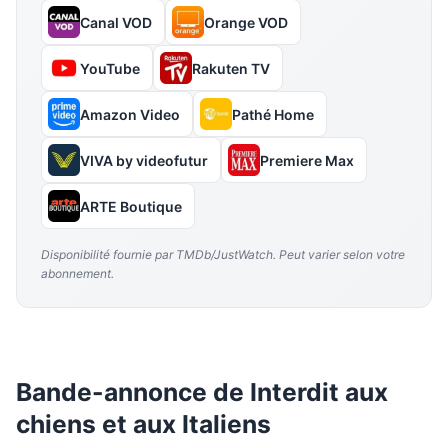
Canal VOD
Orange VOD
YouTube
Rakuten TV
Amazon Video
Pathé Home
VIVA by videofutur
Premiere Max
ARTE Boutique
Disponibilité fournie par TMDb/JustWatch. Peut varier selon votre
abonnement.
Bande-annonce de Interdit aux
chiens et aux Italiens