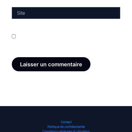
Site
Enregistrer mon nom, mon e-mail et mon site dans
le navigateur pour mon prochain commentaire.
Contact
Politique de confidentialité
Conditions générales d’utilisation