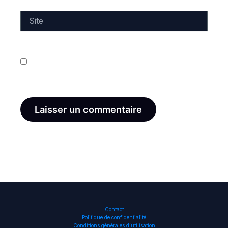
Site
Enregistrer mon nom, mon e-mail et mon site dans
le navigateur pour mon prochain commentaire.
Contact
Politique de confidentialité
Conditions générales d’utilisation