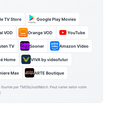
le TV Store
Google Play Movies
al VOD
Orange VOD
YouTube
uten TV
Sooner
Amazon Video
hé Home
VIVA by videofutur
miere Max
ARTE Boutique
é fournie par TMDb/JustWatch. Peut varier selon votre
.