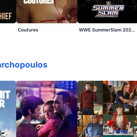
Coutures
WWE SummerSlam 2026: Saturday
archopoulos