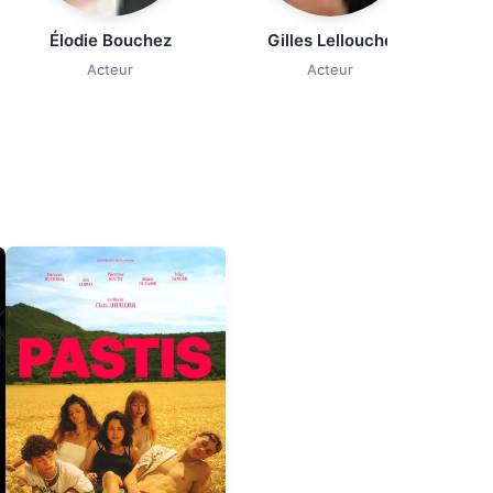
Jean
Élodie Bouchez
Gilles Lellouche
Acteur
Acteur