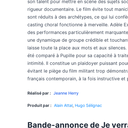
son talent pour mettre en scène des sujets soc
rigueur documentaire. Le film évite tout manich
sont réduits à des archétypes, ce qui lui confè
casting choral fonctionne à merveille. Adèle E
des performances particulièrement marquantes
une dynamique de groupe crédible et touchante
laisse toute la place aux mots et aux silences. S
été comparé à Pupille pour sa capacité à traite
intimité. Il constitue un plaidoyer puissant pour
évitant le piège du film militant trop démonst
français contemporain, à la fois instructive 
Réalisé par :
Jeanne Herry
Produit par :
Alain Attal
,
Hugo Sélignac
Bande-annonce de Je verra