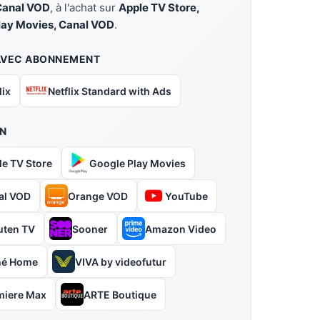
Canal VOD
, à l'achat sur
Apple TV Store,
lay Movies, Canal VOD
.
AVEC ABONNEMENT
lix
Netflix Standard with Ads
N
le TV Store
Google Play Movies
al VOD
Orange VOD
YouTube
uten TV
Sooner
Amazon Video
hé Home
VIVA by videofutur
miere Max
ARTE Boutique