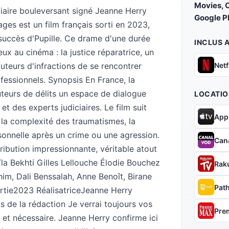
Movies, 
ciaire bouleversant signé Jeanne Herry
Google P
ages est un film français sorti en 2023,
 succès d'Pupille. Ce drame d'une durée
INCLUS 
ux au cinéma : la justice réparatrice, un
Netf
uteurs d'infractions de se rencontrer
fessionnels. Synopsis En France, la
auteurs de délits un espace de dialogue
LOCATIO
t des experts judiciaires. Le film suit
App
 la complexité des traumatismes, la
rsonnelle après un crime ou une agression.
Can
ribution impressionnante, véritable atout
la Bekhti Gilles Lellouche Élodie Bouchez
Rak
im, Dali Benssalah, Anne Benoît, Birane
Pat
rtie2023 RéalisatriceJeanne Herry
de la rédaction Je verrai toujours vos
Pre
t nécessaire. Jeanne Herry confirme ici