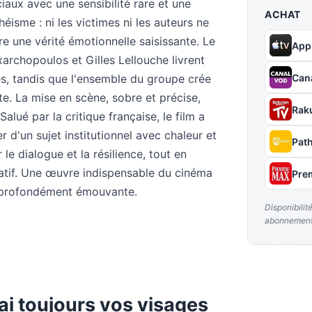
iaux avec une sensibilité rare et une
ACHAT
éisme : ni les victimes ni les auteurs ne
re une vérité émotionnelle saisissante. Le
App
xarchopoulos et Gilles Lellouche livrent
Can
, tandis que l'ensemble du groupe crée
. La mise en scène, sobre et précise,
Rak
alué par la critique française, le film a
r d'un sujet institutionnel avec chaleur et
Pat
 le dialogue et la résilience, tout en
ratif. Une œuvre indispensable du cinéma
Pre
et profondément émouvante.
Disponibilit
abonnement
i toujours vos visages