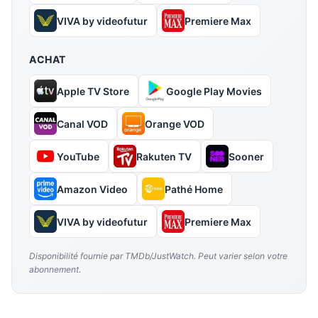
VIVA by videofutur
Premiere Max
ACHAT
Apple TV Store
Google Play Movies
Canal VOD
Orange VOD
YouTube
Rakuten TV
Sooner
Amazon Video
Pathé Home
VIVA by videofutur
Premiere Max
Disponibilité fournie par TMDb/JustWatch. Peut varier selon votre
abonnement.