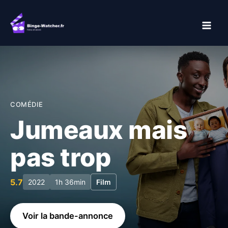
Aller
au
contenu
COMÉDIE
Jumeaux mais
pas trop
5.7
2022
1h 36min
Film
Voir la bande-annonce