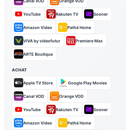
Canal VOD
Orange VOD
YouTube
Rakuten TV
Sooner
Amazon Video
Pathé Home
VIVA by videofutur
Premiere Max
ARTE Boutique
ACHAT
Apple TV Store
Google Play Movies
Canal VOD
Orange VOD
YouTube
Rakuten TV
Sooner
Amazon Video
Pathé Home