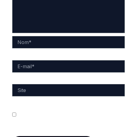
Nom*
E-
mail*
Site
Enregistrer mon nom, mon e-mail et mon site dans
le navigateur pour mon prochain commentaire.