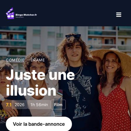
Aller
au
contenu
COMÉDIE
DRAME
Juste une
illusion
7.1
2026
1h 56min
Film
Voir la bande-annonce