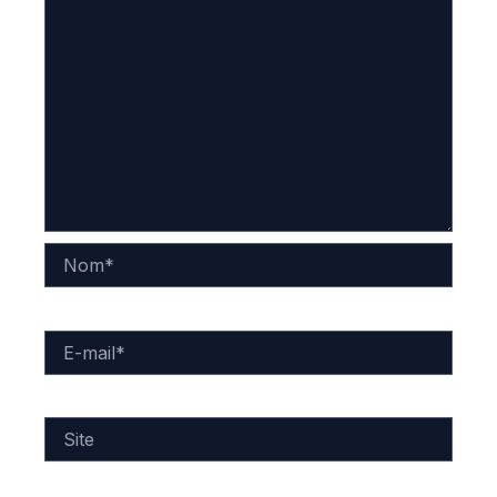
Nom*
E-
mail*
Site