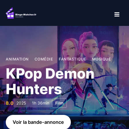
Aller
au
contenu
ANIMATION
COMÉDIE
FANTASTIQUE
MUSIQUE
KPop Demon
Hunters
8.0
2025
1h 36min
Film
Voir la bande-annonce