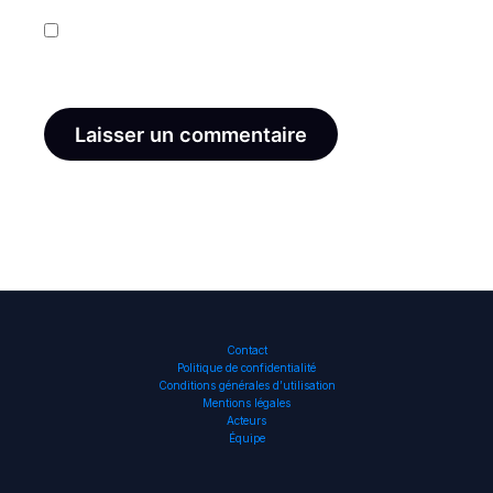
Enregistrer mon nom, mon e-mail et mon site dans
le navigateur pour mon prochain commentaire.
Contact
Politique de confidentialité
Conditions générales d’utilisation
Mentions légales
Acteurs
Équipe