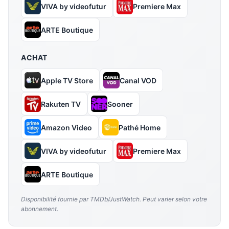
VIVA by videofutur
Premiere Max
ARTE Boutique
ACHAT
Apple TV Store
Canal VOD
Rakuten TV
Sooner
Amazon Video
Pathé Home
VIVA by videofutur
Premiere Max
ARTE Boutique
Disponibilité fournie par TMDb/JustWatch. Peut varier selon votre
abonnement.