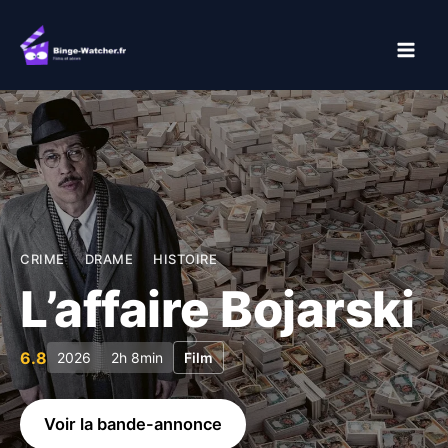
Aller
au
contenu
CRIME
DRAME
HISTOIRE
L’affaire Bojarski
6.8
2026
2h 8min
Film
Voir la bande-annonce