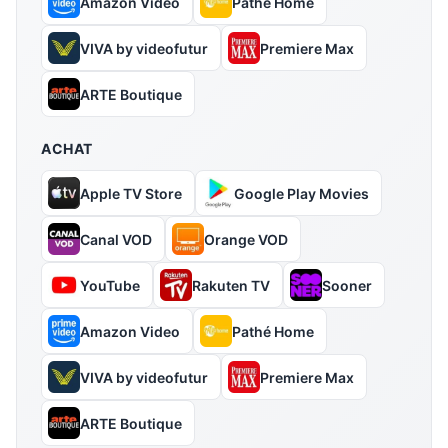
Amazon Video
Pathé Home
VIVA by videofutur
Premiere Max
ARTE Boutique
ACHAT
Apple TV Store
Google Play Movies
Canal VOD
Orange VOD
YouTube
Rakuten TV
Sooner
Amazon Video
Pathé Home
VIVA by videofutur
Premiere Max
ARTE Boutique