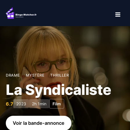
Aller
au
contenu
DRAME
MYSTÈRE
THRILLER
La Syndicaliste
6.7
2023
2h 1min
Film
Voir la bande-annonce