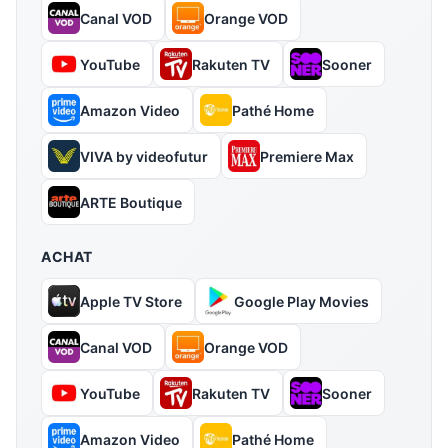
Canal VOD
Orange VOD
YouTube
Rakuten TV
Sooner
Amazon Video
Pathé Home
VIVA by videofutur
Premiere Max
ARTE Boutique
ACHAT
Apple TV Store
Google Play Movies
Canal VOD
Orange VOD
YouTube
Rakuten TV
Sooner
Amazon Video
Pathé Home