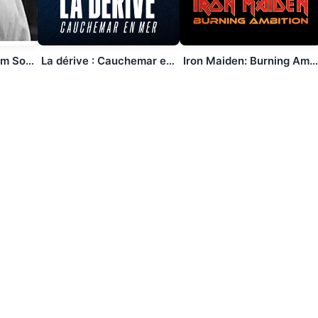
Marilyn Monroe, I Am So Many People
La dérive : Cauchemar en mer
Iron Maiden: Burning Ambition