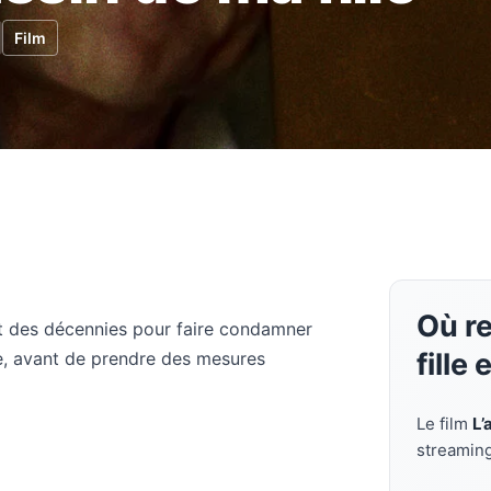
Film
Où r
t des décennies pour faire condamner
fille
ne, avant de prendre des mesures
Le film
L’
streamin