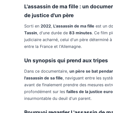
L'assassin de ma fille : un docume
de justice d'un père
Sorti en
2022
,
L'assassin de ma fille
est un do
Tassin
, d'une durée de
83 minutes
. Ce film 
judiciaire acharné, celui d'un père déterminé à 
entre la France et l'Allemagne.
Un synopsis qui prend aux tripes
Dans ce documentaire,
un père se bat penda
l'assassin de sa fille
, naviguant entre les syst
avant de finalement prendre des mesures extrê
profondément sur les
failles de la justice eu
insurmontable du deuil d'un parent.
Pourquoi regarder L'assassin de ma 