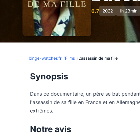
6.7
2022
1h 23min
binge-watcher.fr
Films
L’assassin de ma fille
Synopsis
Dans ce documentaire, un père se bat pendan
l'assassin de sa fille en France et en Allemag
extrêmes.
Notre avis